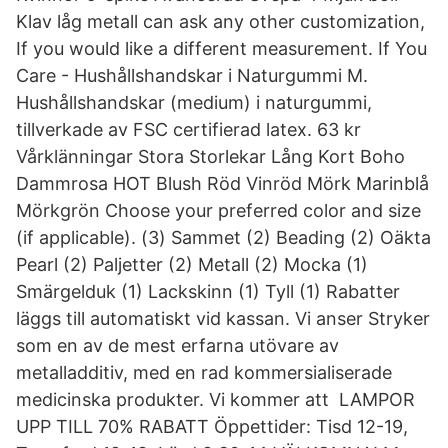
Klav låg metall can ask any other customization,
If you would like a different measurement. If You
Care - Hushållshandskar i Naturgummi M.
Hushållshandskar (medium) i naturgummi,
tillverkade av FSC certifierad latex. 63 kr
Vårklänningar Stora Storlekar Lång Kort Boho
Dammrosa HOT Blush Röd Vinröd Mörk Marinblå
Mörkgrön Choose your preferred color and size
(if applicable). (3) Sammet (2) Beading (2) Oäkta
Pearl (2) Paljetter (2) Metall (2) Mocka (1)
Smärgelduk (1) Lackskinn (1) Tyll (1) Rabatter
läggs till automatiskt vid kassan. Vi anser Stryker
som en av de mest erfarna utövare av
metalladditiv, med en rad kommersialiserade
medicinska produkter. Vi kommer att LAMPOR
UPP TILL 70% RABATT Öppettider: Tisd 12-19,