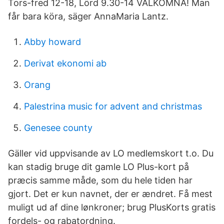
Tors-fred 12-18, Lörd 9.30-14 VÄLKOMNA! Man
får bara köra, säger AnnaMaria Lantz.
Abby howard
Derivat ekonomi ab
Orang
Palestrina music for advent and christmas
Genesee county
Gäller vid uppvisande av LO medlemskort t.o. Du
kan stadig bruge dit gamle LO Plus-kort på
præcis samme måde, som du hele tiden har
gjort. Det er kun navnet, der er ændret. Få mest
muligt ud af dine lønkroner; brug PlusKorts gratis
fordels- og rabatordning.