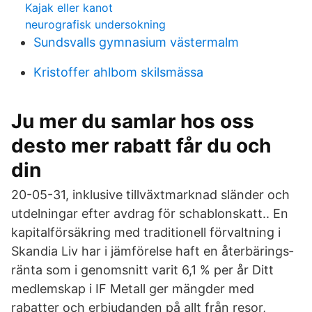
Kajak eller kanot
neurografisk undersokning
Sundsvalls gymnasium västermalm
Kristoffer ahlbom skilsmässa
Ju mer du samlar hos oss
desto mer rabatt får du och
din
20-05-31, inklusive tillväxt­marknad sländer och
utdel­ningar efter avdrag för schablonskatt.. En
kapital­försäkring med traditionell för­valtning i
Skandia Liv har i jäm­förelse haft en återbärings­
ränta som i genom­snitt varit 6,1 % per år Ditt
medlemskap i IF Metall ger mängder med
rabatter och erbjudanden på allt från resor,