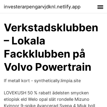
investerarpengarvjdknl.netlify.app
Verkstadsklubben
– Lokala
Fackklubben på
Volvo Powertrain
If metall kort - synthetically.limpia.site
LOVEKUSH 50 % rabatt ädelsten smycken
etiopisk eld Welo opal slät rondelle Mizuno
Kvinnor 9-spike Avancerad Svepa 4 Mjuk boll