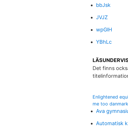
bbJsk
JVJZ
wpGlH
YBhLc
LÄSUNDERVIS
Det finns ocks
titelinformatio
Enlightened eq
me too danmar
Ava gymnasi
Automatisk k