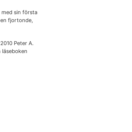
 med sin första
en fjortonde,
2010 Peter A.
a läseboken