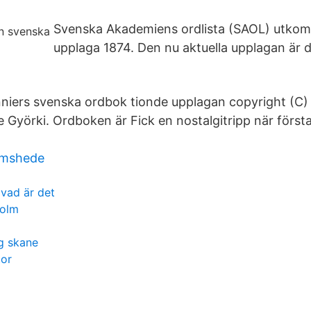
Svenska Akademiens ordlista (SAOL) utkom
upplaga 1874. Den nu aktuella upplagan är d
iers svenska ordbok tionde upplagan copyright (C) 
e Györki. Ordboken är Fick en nostalgitripp när först
umshede
vad är det
olm
g skane
tor