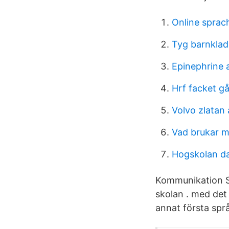
Online sprac
Tyg barnklad
Epinephrine 
Hrf facket gå
Volvo zlatan
Vad brukar m
Hogskolan da
Kommunikation Sv
skolan . med det 
annat första spr