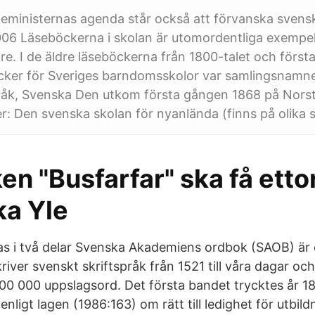
eministernas agenda står också att förvanska svensk
06 Läseböckerna i skolan är utomordentliga exempe
re. I de äldre läseböckerna från 1800-talet och första
ker för Sveriges barndomsskolor var samlingsnamnet
råk, Svenska Den utkom första gången 1868 på Norste
r: Den svenska skolan för nyanlända (finns på olika s
n "Busfarfar" ska få ettor
ka Yle
las i två delar Svenska Akademiens ordbok (SAOB) är 
ver svenskt skrift­språk från 1521 till våra dagar oc
00 000 uppslags­ord. Det första bandet trycktes år 1
enligt lagen (1986:163) om rätt till ledighet för utbild