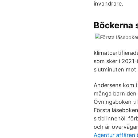
invandrare.
Böckerna s
klimatcertifierad
som sker i 2021-0
slutminuten mot
Andersens kom i
många barn den b
Övningsboken till
Första läseboken
s tid innehöll fö
och är överväga
Agentur affären 