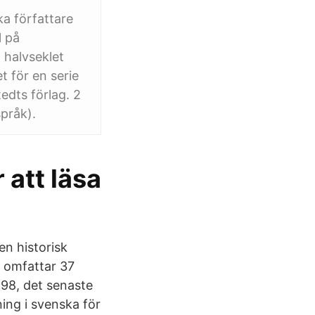
a författare
l på
 halvseklet
 för en serie
dts förlag. 2
pråk).
 att läsa
en historisk
h omfattar 37
898, det senaste
ning i svenska för