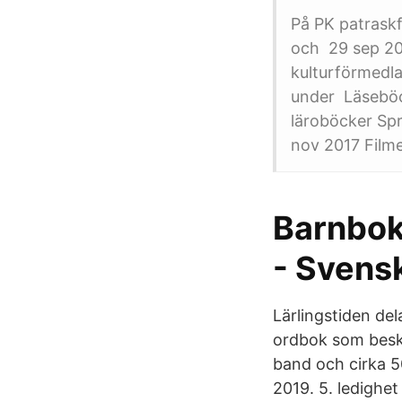
På PK patraskf
och 29 sep 20
kulturförmedla
under Läseböc
läroböcker Sp
nov 2017 Filme
Barnboke
- Svens
Lärlingstiden de
ordbok som beskri
band och cirka 5
2019. 5. ledighet 