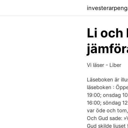
investerarpenga
Li och
jämför
Vi läser - Liber
Läseboken är ill
läseboken : Öppet
19:00; onsdag 10:
16:00; söndag 12
var öde och tom,
Och Gud sade: »Va
Gud skilde ljuset