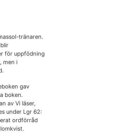
imassol-tränaren.
blir
ler för uppfödning
, men i
d.
seboken gav
ta boken.
n av Vi läser,
es under Lgr 62:
xerat ordförråd
lomkvist.