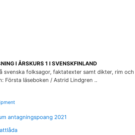
NING I ÅRSKURS 1 I SVENSKFINLAND
å svenska folksagor, faktatexter samt dikter, rim och
n: Första läseboken / Astrid Lindgren ..
uipment
k
um antagningspoang 2021
attlåda