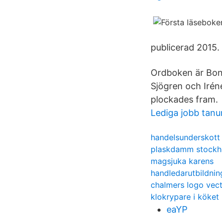
publicerad 2015.
Ordboken är Bonn
Sjögren och Irén
plockades fram.
Lediga jobb tan
handelsunderskott 
plaskdamm stockh
magsjuka karens
handledarutbildnin
chalmers logo vec
klokrypare i köket
eaYP