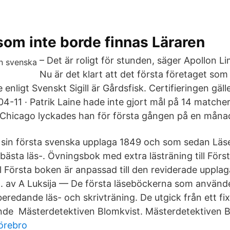
om inte borde finnas Läraren
– Det är roligt för stunden, säger Apollon L
Nu är det klart att det första företaget som 
e enligt Svenskt Sigill är Gårdsfisk. Certifieringen gäl
4-11 · Patrik Laine hade inte gjort mål på 14 matcher
 Chicago lyckades han för första gången på en måna
 sin första svenska upplaga 1849 och som sedan Lä
ästa läs-. Övningsbok med extra lästräning till Förs
 Första boken är anpassad till den reviderade upplaga
. av A Luksija — De första läseböckerna som använd
rberedande läs- och skrivträning. De utgick från ett fi
nde Mästerdetektiven Blomkvist. Mästerdetektiven B
örebro