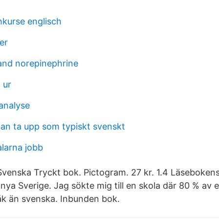
hkurse englisch
er
and norepinephrine
 ur
 analyse
an ta upp som typiskt svenskt
larna jobb
enska Tryckt bok. Pictogram. 27 kr. 1.4 Läsebokens 
nya Sverige. Jag sökte mig till en skola där 80 % av e
åk än svenska. Inbunden bok.