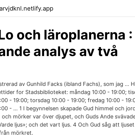
rvjdknl.netlify.app
 Lo och läroplanerna :
ande analys av två
ustrerad av Gunhild Facks (ibland Fachs), som jag … H
tider for Stadsbiblioteket: måndag 10:00 - 19:00; tis
00 - 19:00; torsdag 10:00 - 19:00; fredag 10:00 - 19:
:00 - … 1 I begynnelsen skapade Gud himmel och jord
 och mörker var över djupet, och Guds Ande svävade
rde ljus»; och det vart ljus. 4 Och Gud såg att ljuset
 från mörkret.